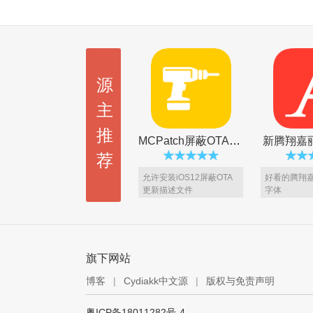
源
主
推
MCPatch屏蔽OTA更新
新腾翔嘉
荐
允许安装iOS12屏蔽OTA
好看的腾翔
更新描述文件
字体
旗下网站
博客
|
Cydiakk中文源
|
版权与免责声明
BlackOrs 2 主题 [VIP5专享]
粤ICP备18011282号-4