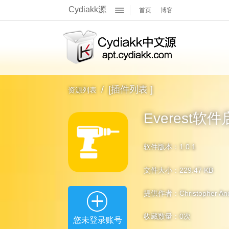
Cydiakk源
首页
博客
关于我们
展
官方Q群
官方主页
开
/
[插件列表 ]
资源列表
官方博客
Everest软
软件版本：1.0.1
文件大小：229.47 KB
提供作者：Christopher And
收藏数量：
0
次
您未登录账号