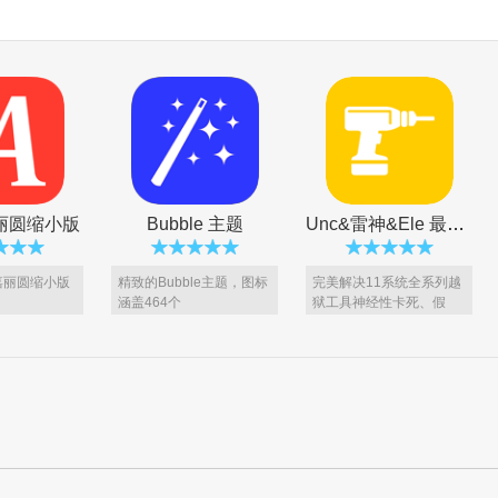
丽圆缩小版
Bubble 主题
Unc&雷神&Ele 最新防冻屏插件
嘉丽圆缩小版
精致的Bubble主题，图标
完美解决11系统全系列越
涵盖464个
狱工具神经性卡死、假
死、冻结
Amara XI 主题 [VIP5专享]