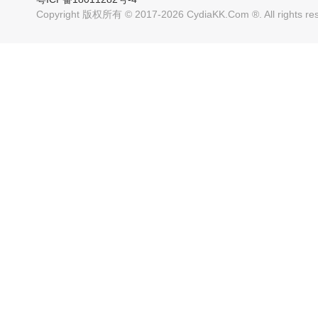
Copyright 版权所有 © 2017-2026 CydiaKK.Com ®. All rig
超精美的主题 兼容7.0-
超精美的主题 兼容7.0-
11.4系统
11.4系统