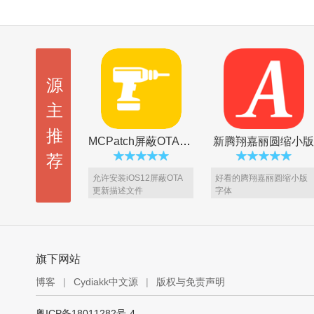
源
主
推
MCPatch屏蔽OTA更新
新腾翔嘉丽圆缩小版
荐
允许安装iOS12屏蔽OTA
好看的腾翔嘉丽圆缩小版
更新描述文件
字体
旗下网站
博客
|
Cydiakk中文源
|
版权与免责声明
BlackOrs 2 主题 [VIP5专享]
Amara XI 主题 [VIP5专享]
粤ICP备18011282号-4