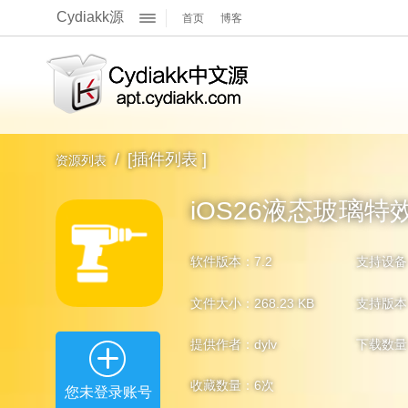
Cydiakk源
首页
博客
关于我们
展
官方Q群
官方主页
开
/
[插件列表 ]
资源列表
官方博客
iOS26液态玻璃特
软件版本：7.2
支持设备
文件大小：268.23 KB
支持版本：i
提供作者：dylv
下载数量
收藏数量：
6
次
您未登录账号