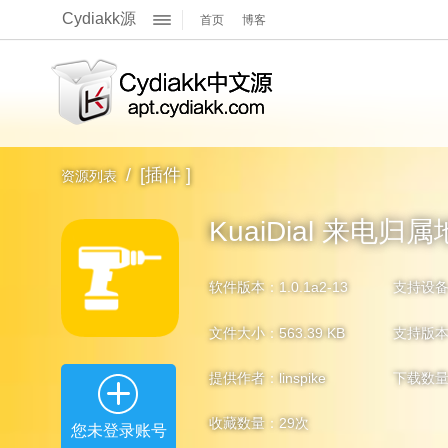
Cydiakk源
首页
博客
关于我们
展
官方Q群
官方主页
开
/
[插件 ]
资源列表
官方博客
KuaiDial 来电归
软件版本：1.0.1a2-13
支持设
文件大小：563.39 KB
支持版本：i
提供作者：linspike
下载数
收藏数量：
29
次
您未登录账号