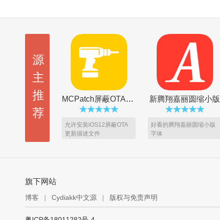
源
主
推
MCPatch屏蔽OTA更新
新腾翔嘉丽圆缩小版
荐
允许安装iOS12屏蔽OTA
好看的腾翔嘉丽圆缩小版
更新描述文件
字体
旗下网站
博客
|
Cydiakk中文源
|
版权与免责声明
BlackOrs 2 主题 [VIP5专享]
Amara XI 主题 [VIP5专享]
粤ICP备18011282号-4