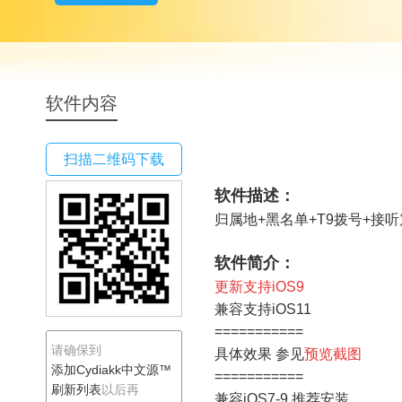
Cydiakk中文源™
软件内容
扫描二维码下载
软件描述：
归属地+黑名单+T9拨号+接
软件简介：
更新支持iOS9
兼容支持iOS11
===========
请确保到
具体效果 参见
预览截图
添加Cydiakk中文源™
===========
刷新列表
以后再
兼容iOS7-9
推荐安装