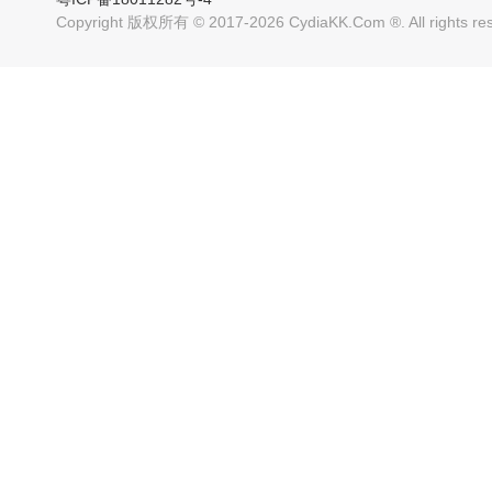
Copyright 版权所有 © 2017-2026 CydiaKK.Com ®. All rig
超精美的主题 兼容7.0-
超精美的主题 兼容7.0-
11.4系统
11.4系统