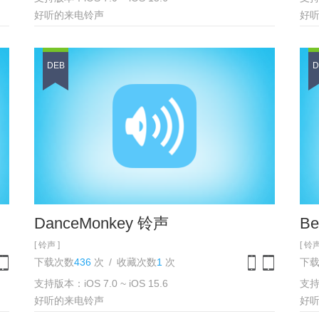
one
iPad
iPhone
iPad
好听的来电铃声
好
DEB
D
DanceMonkey 铃声
Be
[ 铃声 ]
[ 铃声
下载次数
436
次
/
收藏次数
1
次
下
支持版本：iOS 7.0 ~ iOS 15.6
支持版
one
iPad
iPhone
iPad
好听的来电铃声
好