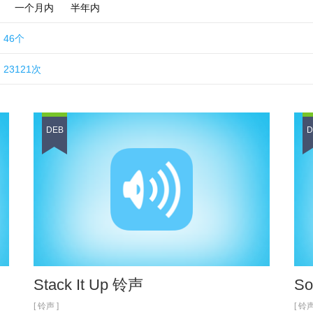
一个月内
半年内
46个
3121次
DEB
D
Stack It Up 铃声
So
[ 铃声 ]
[ 铃声