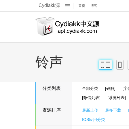
Cydiakk源
首页
博客
关于我们
展
官方Q群
官方主页
开
官方博客
铃声
iPhone
iPad
iPhon
分类列表
全部分类
[破解]
[字
[微信列表]
[系统列表]
资源排序
最新上传
最多下载
IOS应用分类