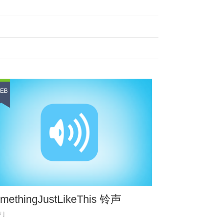
EB
methingJustLikeThis 铃声
 ]