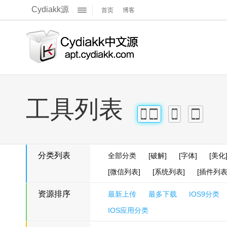
Cydiakk源
首页
博客
关于我们
展
官方Q群
官方主页
开
官方博客
工具列表
iPhone
iPad
iPhone
iPad
分类列表
全部分类
[破解]
[字体]
[美化
[微信列表]
[系统列表]
[插件列表
资源排序
最新上传
最多下载
IOS9分类
IOS应用分类