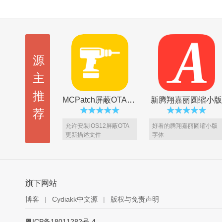
源
主
推
MCPatch屏蔽OTA更新
新腾翔嘉丽圆缩小版
荐
允许安装iOS12屏蔽OTA
好看的腾翔嘉丽圆缩小版
更新描述文件
字体
旗下网站
博客
|
Cydiakk中文源
|
版权与免责声明
BlackOrs 2 主题 [VIP5专享]
Amara XI 主题 [VIP5专享]
粤ICP备18011282号-4