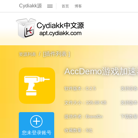
Cydiakk源
首页
博客
关于我们
展
官方Q群
官方主页
开
/
[插件列表 ]
资源列表
官方博客
AccDemo游戏加速器-
软件版本：0.2.5
支持设备
文件大小：105.88 KB
支持版本：i
提供作者：Brend0n
下载数量
收藏数量：
9
次
您未登录账号