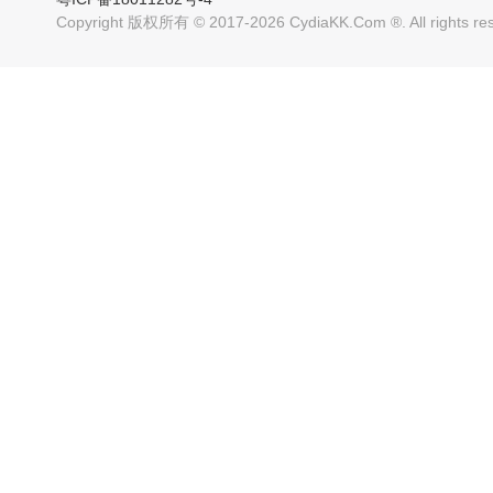
Copyright 版权所有 © 2017-2026 CydiaKK.Com ®. All rig
超精美的主题 兼容7.0-
超精美的主题 兼容7.0-
11.4系统
11.4系统