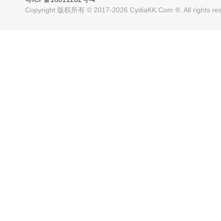
Copyright 版权所有 © 2017-2026 CydiaKK.Com ®. All rig
超精美的主题 兼容7.0-
超精美的主题 兼容7.0-
11.4系统
11.4系统