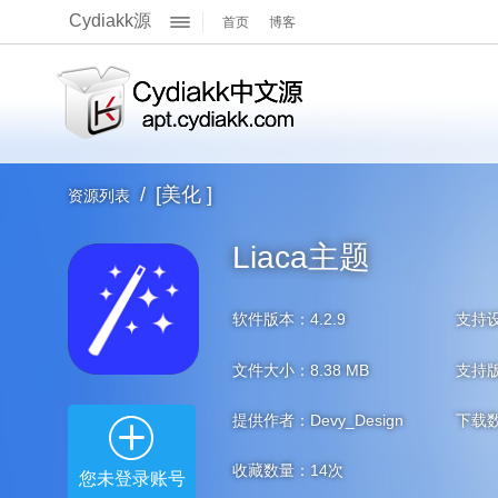
Cydiakk源
首页
博客
关于我们
展
官方Q群
官方主页
开
/
[美化 ]
资源列表
官方博客
Liaca主题
软件版本：4.2.9
支持
文件大小：8.38 MB
支持版本
提供作者：Devy_Design
下载
收藏数量：
14
次
您未登录账号