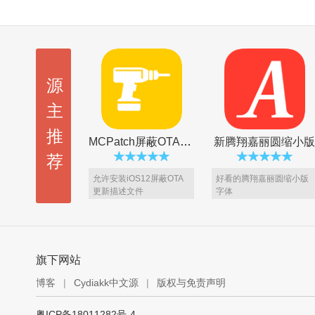
源
主
推
MCPatch屏蔽OTA更新
新腾翔嘉丽圆缩小版
荐
允许安装iOS12屏蔽OTA
好看的腾翔嘉丽圆缩小版
更新描述文件
字体
旗下网站
博客
|
Cydiakk中文源
|
版权与免责声明
BlackOrs 2 主题 [VIP5专享]
Amara XI 主题 [VIP5专享]
粤ICP备18011282号-4